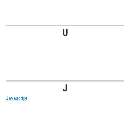
U
–
J
Javascript