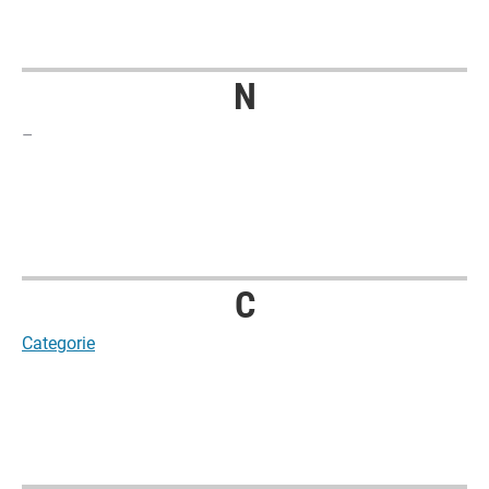
N
–
C
Categorie