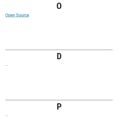
O
Open Source
D
–
P
–