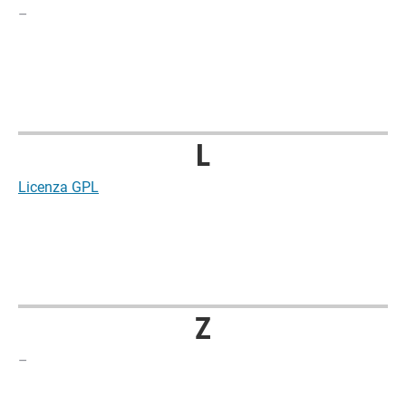
–
L
Licenza GPL
Z
–