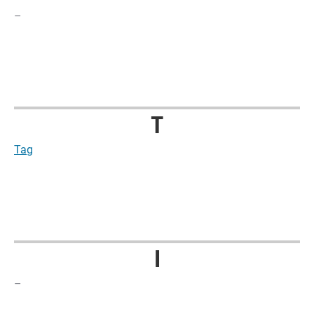
–
T
Tag
I
–