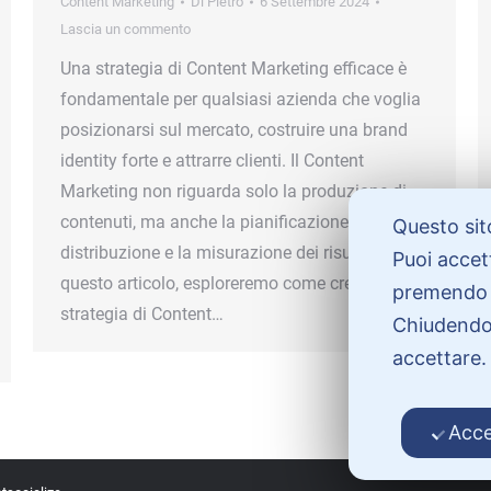
Content Marketing
Di
Pietro
6 Settembre 2024
Lascia un commento
Una strategia di Content Marketing efficace è
fondamentale per qualsiasi azienda che voglia
posizionarsi sul mercato, costruire una brand
identity forte e attrarre clienti. Il Content
Marketing non riguarda solo la produzione di
contenuti, ma anche la pianificazione, la
Questo sito
distribuzione e la misurazione dei risultati. In
Puoi accett
questo articolo, esploreremo come creare una
premendo i
strategia di Content…
Chiudendo 
accettare
Acce