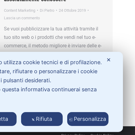
Content Marketing
Di
Pietro
24 Ottobre 2019
Lascia un commento
Se vuoi pubblicizzare la tua attività tramite il
tuo sito web o i prodotti che vendi nel tuo e-
commerce, il metodo migliore è inviare delle e-
mail promozionali al tuo pubblico (“e-mail
✕
 utilizza cookie tecnici e di profilazione.
marketing”). Tuttavia, mandare delle e-mail
are, rifiutare o personalizzare i cookie
pubblicitarie non è così facile come potrebbe
sembrare a prima vista: ogni persona che
 pulsanti desiderati.
dispone di una casella e-mail,…
questa informativa continuerai senza
.
tta
Rifiuta
Personalizza