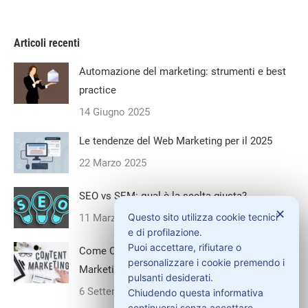
Articoli recenti
Automazione del marketing: strumenti e best
practice
14 Giugno 2025
Le tendenze del Web Marketing per il 2025
22 Marzo 2025
SEO vs SEM: qual è la scelta giusta?
✕
Questo sito utilizza cookie tecnici
11 Marzo 2025
e di profilazione.
Puoi accettare, rifiutare o
Come Creare una Strategia di Content
personalizzare i cookie premendo i
Marketing Efficace
pulsanti desiderati.
6 Settembre 2024
Chiudendo questa informativa
continuerai senza accettare.