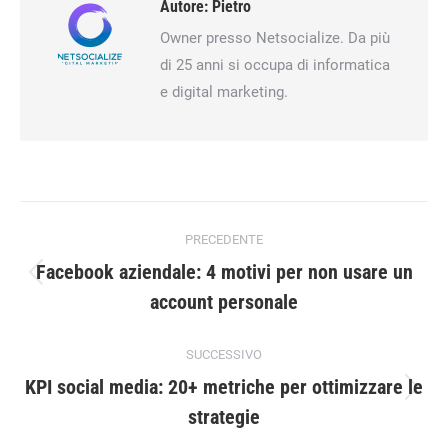
Autore:
Pietro
Owner presso Netsocialize. Da più
di 25 anni si occupa di informatica
e digital marketing.
Naviga
PRECEDENTE
tra
Facebook aziendale: 4 motivi per non usare un
Post
i
account personale
precedente:
post
SUCCESSIVO
KPI social media: 20+ metriche per ottimizzare le
Prossimo
strategie
post: