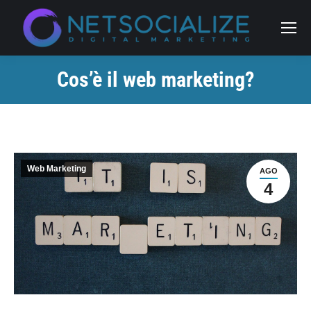
Cerca:
Cos’è il web marketing?
Tu sei qui:
Web Marketing
AGO
4