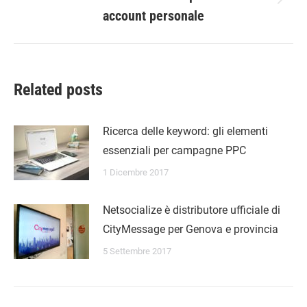
Prossimo
i
account personale
post:
post
Related posts
Ricerca delle keyword: gli elementi
essenziali per campagne PPC
1 Dicembre 2017
Netsocialize è distributore ufficiale di
CityMessage per Genova e provincia
5 Settembre 2017