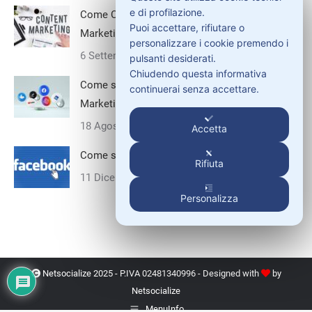
e di profilazione.
Come Creare una Strategia di Content
Puoi accettare, rifiutare o
Marketing Efficace
personalizzare i cookie premendo i
6 Settembre 2024
pulsanti desiderati.
Chiudendo questa informativa
Come sfruttare i Social Media per il B2B
continuerai senza accettare.
Marketing
18 Agosto 2024
Accetta
Come scrivere un post efficace su Facebook
Rifiuta
11 Dicembre 2019
Personalizza
Netsocialize 2025 - P.IVA 02481340996 - Designed with
by
Netsocialize
MenuInfo