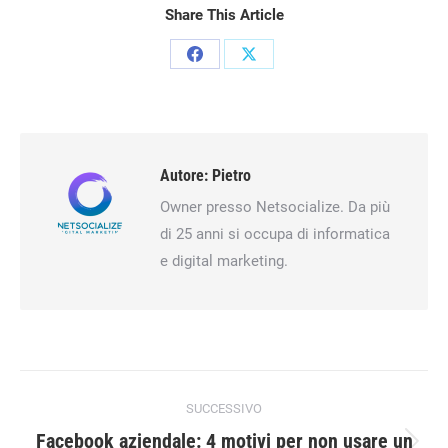
Share This Article
Condividi
Condividi
su
su
Facebook
X
Autore:
Pietro
Owner presso Netsocialize. Da più
di 25 anni si occupa di informatica
e digital marketing.
Naviga
SUCCESSIVO
tra
Facebook aziendale: 4 motivi per non usare un